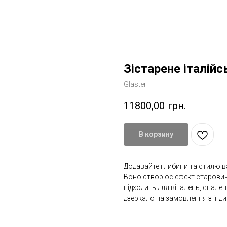
Зістарене італійс
Glaster
11800,00
грн.
В корзину
Додавайте глибини та стилю в
Воно створює ефект старовинн
підходить для віталень, спален
дзеркало на замовлення з інд