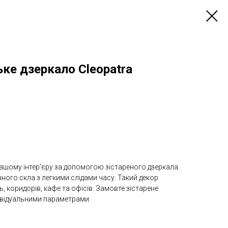
ьке дзеркало Cleopatra
ашому інтер'єру за допомогою зістареного дзеркала.
ого скла з легкими слідами часу. Такий декор
ь, коридорів, кафе та офісів. Замовте зістарене
ивідуальними параметрами.