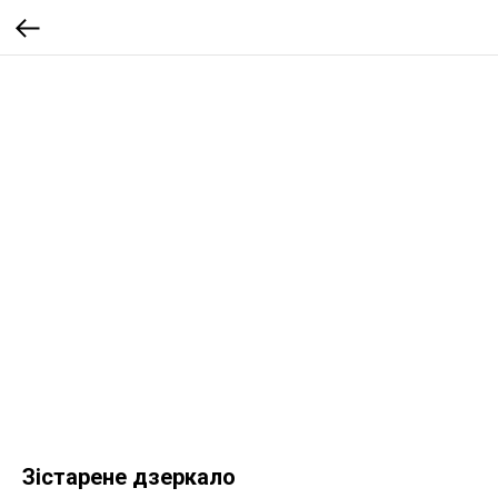
Зістарене дзеркало