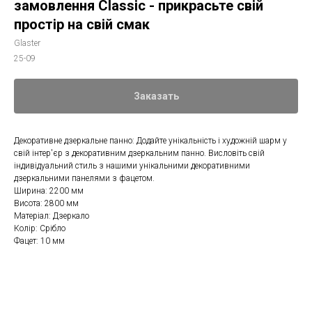
замовлення Classic - прикрасьте свій
простір на свій смак
Glaster
25-09
Заказать
Декоративне дзеркальне панно: Додайте унікальність і художній шарм у
свій інтер'єр з декоративним дзеркальним панно. Висловіть свій
індивідуальний стиль з нашими унікальними декоративними
дзеркальними панелями з фацетом.
Ширина: 2200 мм
Висота: 2800 мм
Матеріал: Дзеркало
Колір: Срібло
Фацет: 10 мм